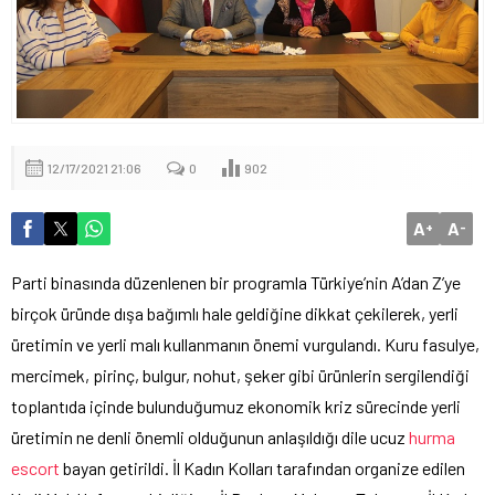
12/17/2021 21:06
0
902
A
A
+
-
Parti binasında düzenlenen bir programla Türkiye’nin A’dan Z’ye
birçok üründe dışa bağımlı hale geldiğine dikkat çekilerek, yerli
üretimin ve yerli malı kullanmanın önemi vurgulandı. Kuru fasulye,
mercimek, pirinç, bulgur, nohut, şeker gibi ürünlerin sergilendiği
toplantıda içinde bulunduğumuz ekonomik kriz sürecinde yerli
üretimin ne denli önemli olduğunun anlaşıldığı dile ucuz
hurma
escort
bayan getirildi. İl Kadın Kolları tarafından organize edilen