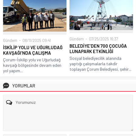
Gündem
07/25/2025 16:37
Gündem
08/11/2025 09:41
BELEDİYE’DEN 700 ÇOCUĞA
İSKİLİP YOLU VE UĞURLUDAĞ
LUNAPARK ETKİNLİĞİ
KAVŞAĞI’NDA ÇALIŞMA
Sosyal belediyecilik alanında
Çorum-İskilip yolu ve Uğurludağ
yaptığı çalışmalarla takdir
kavşağı bölgesinde devam eden
toplayan Çorum Belediyesi, şehir...
yol yapım...
YORUMLAR