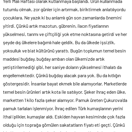
Yerli Malı Haftası olarak kutlanmaya başlandı. Ürün kullanmada
tutumlu olmak, zor günler için artırmak, biriktirmek anlatılıyordu
çocuklara. Ne yazık ki bu anlamlı gün son zamanlarda önemini
yitirdi. Çünkü artık mazotun, gübrenin, ilacın fiyatlarının
yükselmesi, tarımı ve çiftçiliği yok etme noktasına getirdi ve her
şeyde dış ülkelere bağımlı hale geldik. Bu da ülkede işsizlik,
yoksulluk ve biat kültürünü yarattı. Bugün toplumun temel besin
maddesi buğday, buğday ambarı olan ülkemizde artık
yetiştirilemediği gibi, her saniye doların yükselmesi ithalatı da
engellemektedir. Çünkü buğday alacak para yok. Bu da kıtlığın
göstergesidir. İnsanlar bayat ekmek bile alamıyorlar. Marketlerde
temel besin ürünleri artık kota ile satılıyor. Şeker ihraç eden ülke,
marketten 1 kilo fazla şeker alamıyor. Pamuk üreten Çukurova’da
pamuk tarlaları işlenmiyor. İhraç edilen Türk kumaşlarının yerini
ithal iplikler, kumaşlar aldı. Eskiden hayvan kesiminde çok fazla
olduğu için toprağa gömülen sakatatların fiyatı eti geçti. Çünkü