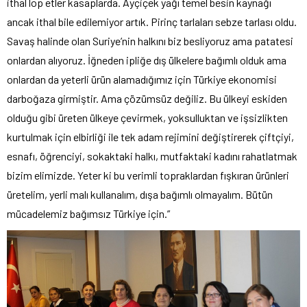
ithal lop etler kasaplarda. Ayçiçek yağı temel besin kaynağı
ancak ithal bile edilemiyor artık. Pirinç tarlaları sebze tarlası oldu.
Savaş halinde olan Suriye’nin halkını biz besliyoruz ama patatesi
onlardan alıyoruz. İğneden ipliğe dış ülkelere bağımlı olduk ama
onlardan da yeterli ürün alamadığımız için Türkiye ekonomisi
darboğaza girmiştir. Ama çözümsüz değiliz. Bu ülkeyi eskiden
olduğu gibi üreten ülkeye çevirmek, yoksulluktan ve işsizlikten
kurtulmak için elbirliği ile tek adam rejimini değiştirerek çiftçiyi,
esnafı, öğrenciyi, sokaktaki halkı, mutfaktaki kadını rahatlatmak
bizim elimizde. Yeter ki bu verimli topraklardan fışkıran ürünleri
üretelim, yerli malı kullanalım, dışa bağımlı olmayalım. Bütün
mücadelemiz bağımsız Türkiye için.”