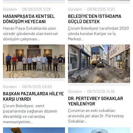
Gündem
08/28/2025 11:28
Gündem
08/18/2025 11:20
HASANPAŞA’DA KENTSEL
BELEDİYE’DEN İSTİHDAMA
DÖNÜŞÜM HEYECANI
GÜÇLÜ DESTEK
Hasan Paşa Sokaklarda uzun
Çorum Belediyesi tarafından 2020
süredir gündemde olan kentsel
yılında kurulan Kariyer ve İş
dönüşüm çalışması...
Merkezi...
Gündem
08/15/2025 09:50
Gündem
08/11/2025 14:36
BAŞKAN PAZARLARDA HİLEYE
DR. PERTEVBEY SOKAKLAR
KARŞI UYARDI
YENİLENİYOR
Çorum Belediyesi, semt
Çorum’un en eski sokakları
pazarlarında sağlanan düzenin
arasında yer alan Dr. Pertevbey
devamlılığı ve vatandaş
Sokaklar...
memnuniyetinin...