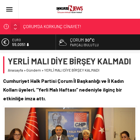
ÇORUM’DA KORKUNÇ CİNAYET!
ASLAN, CUMHURBAŞKANI BAŞDANIŞMANI OLDU
SIR PERDESİ ÇÖZÜLDÜ!
ÇORUM
30°C
EURO
55,0051
ÇORUM ŞEKER’İN SATIŞINA ONAY
PARÇALI BULUTLU
ÇATIDAN DÜŞTÜ!
ALTIN
YERLİ MALI DİYE BİRŞEY KALMADI
6.584,66
Anasayfa
»
Gündem
»
YERLİ MALI DİYE BİRŞEY KALMADI
BİST
13.889,75
Cumhuriyet Halk Partisi Çorum İl Başkanlığı ve İl Kadın
DOLAR
Kolları üyeleri, “Yerli Malı Haftası” nedeniyle ilginç bir
47,7046
etkinliğe imza attı.