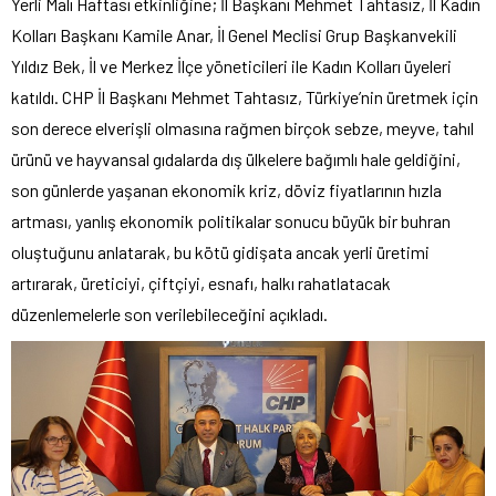
Yerli Malı Haftası etkinliğine; İl Başkanı Mehmet Tahtasız, İl Kadın
Kolları Başkanı Kamile Anar, İl Genel Meclisi Grup Başkanvekili
Yıldız Bek, İl ve Merkez İlçe yöneticileri ile Kadın Kolları üyeleri
katıldı. CHP İl Başkanı Mehmet Tahtasız, Türkiye’nin üretmek için
son derece elverişli olmasına rağmen birçok sebze, meyve, tahıl
ürünü ve hayvansal gıdalarda dış ülkelere bağımlı hale geldiğini,
son günlerde yaşanan ekonomik kriz, döviz fiyatlarının hızla
artması, yanlış ekonomik politikalar sonucu büyük bir buhran
oluştuğunu anlatarak, bu kötü gidişata ancak yerli üretimi
artırarak, üreticiyi, çiftçiyi, esnafı, halkı rahatlatacak
düzenlemelerle son verilebileceğini açıkladı.