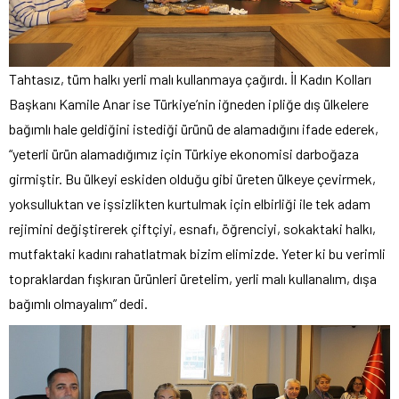
Tahtasız, tüm halkı yerli malı kullanmaya çağırdı. İl Kadın Kolları
Başkanı Kamile Anar ise Türkiye’nin iğneden ipliğe dış ülkelere
bağımlı hale geldiğini istediği ürünü de alamadığını ifade ederek,
“yeterli ürün alamadığımız için Türkiye ekonomisi darboğaza
girmiştir. Bu ülkeyi eskiden olduğu gibi üreten ülkeye çevirmek,
yoksulluktan ve işsizlikten kurtulmak için elbirliği ile tek adam
rejimini değiştirerek çiftçiyi, esnafı, öğrenciyi, sokaktaki halkı,
mutfaktaki kadını rahatlatmak bizim elimizde. Yeter ki bu verimli
topraklardan fışkıran ürünleri üretelim, yerli malı kullanalım, dışa
bağımlı olmayalım” dedi.