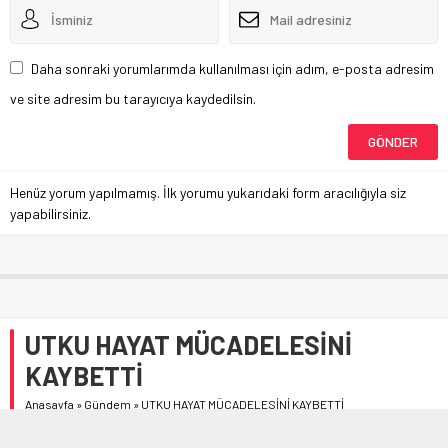
Daha sonraki yorumlarımda kullanılması için adım, e-posta adresim
ve site adresim bu tarayıcıya kaydedilsin.
Henüz yorum yapılmamış. İlk yorumu yukarıdaki form aracılığıyla siz
yapabilirsiniz.
UTKU HAYAT MÜCADELESİNİ
KAYBETTİ
Anasayfa
»
Gündem
»
UTKU HAYAT MÜCADELESİNİ KAYBETTİ
Çorum’un Kargı ilçe esnaflarından İsmail Akça’nın torunu,