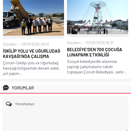
Gündem
07/25/2025 16:37
Gündem
08/11/2025 09:41
BELEDİYE’DEN 700 ÇOCUĞA
İSKİLİP YOLU VE UĞURLUDAĞ
LUNAPARK ETKİNLİĞİ
KAVŞAĞI’NDA ÇALIŞMA
Sosyal belediyecilik alanında
Çorum-İskilip yolu ve Uğurludağ
yaptığı çalışmalarla takdir
kavşağı bölgesinde devam eden
toplayan Çorum Belediyesi, şehir...
yol yapım...
YORUMLAR