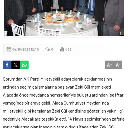
04/18/2023 12:40
0
432
A
A
+
-
Çorum’dan AK Parti Milletvekili adayı olarak açıklanmasının
ardından seçim çalışmalarına başlayan Zeki Gül memleketi
Alaca’da önce meydanda hemşerileriyle buluştu ardından ise iftar
yemeğinde bir araya geldi. Alaca Cumhuriyet Meydanı’nda
milletvekili gibi karşılanan Zeki Gül kendisine gösterilen yakın ilgi
nedeniyle Alacalılara teşekkür etti. 14 Mayıs seçimlerinden zaferle
ayrılacaklarına olan inancının tam olduğu ifade eden Zeki Gül,