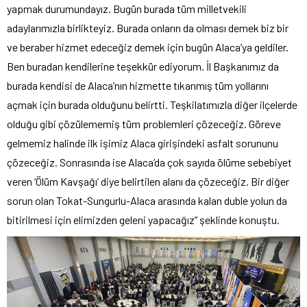
yapmak durumundayız. Bugün burada tüm milletvekili
adaylarımızla birlikteyiz. Burada onların da olması demek biz bir
ve beraber hizmet edeceğiz demek için bugün Alaca’ya geldiler.
Ben buradan kendilerine teşekkür ediyorum. İl Başkanımız da
burada kendisi de Alaca’nın hizmette tıkanmış tüm yollarını
açmak için burada olduğunu belirtti. Teşkilatımızla diğer ilçelerde
olduğu gibi çözülememiş tüm problemleri çözeceğiz. Göreve
gelmemiz halinde ilk işimiz Alaca girişindeki asfalt sorununu
çözeceğiz. Sonrasında ise Alaca’da çok sayıda ölüme sebebiyet
veren ‘Ölüm Kavşağı’ diye belirtilen alanı da çözeceğiz. Bir diğer
sorun olan Tokat-Sungurlu-Alaca arasında kalan duble yolun da
bitirilmesi için elimizden geleni yapacağız” şeklinde konuştu.