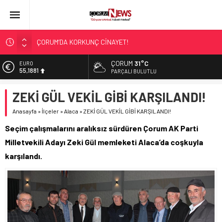
ÇORUM’DA KORKUNÇ CİNAYET!
ASLAN, CUMHURBAŞKANI BAŞDANIŞMANI OLDU
SIR PERDESİ ÇÖZÜLDÜ!
ÇORUM
31°C
EURO
55,1881
PARÇALI BULUTLU
ÇORUM ŞEKER’İN SATIŞINA ONAY
ALTIN
ÇATIDAN DÜŞTÜ!
ZEKİ GÜL VEKİL GİBİ KARŞILANDI!
6.660,55
Anasayfa
»
İlçeler
»
Alaca
»
ZEKİ GÜL VEKİL GİBİ KARŞILANDI!
BİST
13.779,39
Seçim çalışmalarını aralıksız sürdüren Çorum AK Parti
DOLAR
Milletvekili Adayı Zeki Gül memleketi Alaca’da coşkuyla
47,7111
karşılandı.