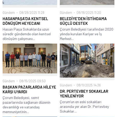
Gündem
08/28/2025 11:28
Gündem
08/18/2025 11:20
HASANPAŞA’DA KENTSEL
BELEDİYE’DEN İSTİHDAMA
DÖNÜŞÜM HEYECANI
GÜÇLÜ DESTEK
Hasan Paşa Sokaklarda uzun
Çorum Belediyesi tarafından 2020
süredir gündemde olan kentsel
yılında kurulan Kariyer ve İş
dönüşüm çalışması...
Merkezi...
Gündem
08/15/2025 09:50
Gündem
08/11/2025 14:36
BAŞKAN PAZARLARDA HİLEYE
DR. PERTEVBEY SOKAKLAR
KARŞI UYARDI
YENİLENİYOR
Çorum Belediyesi, semt
Çorum’un en eski sokakları
pazarlarında sağlanan düzenin
arasında yer alan Dr. Pertevbey
devamlılığı ve vatandaş
Sokaklar...
memnuniyetinin...